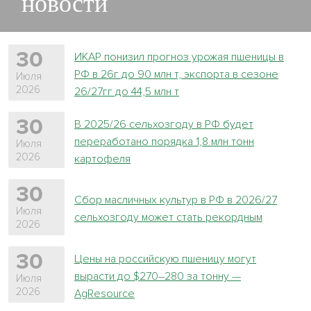
новости
30
ИКАР понизил прогноз урожая пшеницы в
РФ в 26г до 90 млн т, экспорта в сезоне
Июля
2026
26/27гг до 44,5 млн т
30
В 2025/26 сельхозгоду в РФ будет
переработано порядка 1,8 млн тонн
Июля
2026
картофеля
30
Сбор масличных культур в РФ в 2026/27
Июля
сельхозгоду может стать рекордным
2026
30
Цены на российскую пшеницу могут
вырасти до $270–280 за тонну —
Июля
2026
AgResource