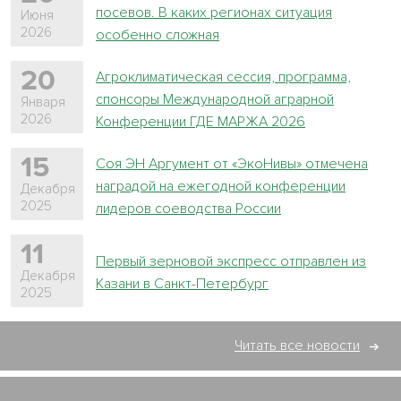
посевов. В каких регионах ситуация
Июня
2026
особенно сложная
20
Агроклиматическая сессия, программа,
спонсоры Международной аграрной
Января
2026
Конференции ГДЕ МАРЖА 2026
15
Соя ЭН Аргумент от «ЭкоНивы» отмечена
наградой на ежегодной конференции
Декабря
2025
лидеров соеводства России
11
Первый зерновой экспресс отправлен из
Декабря
Казани в Санкт-Петербург
2025
Читать все новости