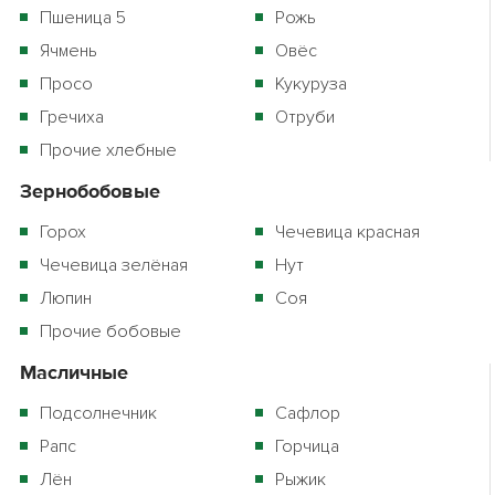
Пшеница 5
Рожь
Ячмень
Овёс
Просо
Кукуруза
Гречиха
Отруби
Прочие хлебные
Зернобобовые
Горох
Чечевица красная
Чечевица зелёная
Нут
Люпин
Соя
Прочие бобовые
Масличные
Подсолнечник
Сафлор
Рапс
Горчица
Лён
Рыжик